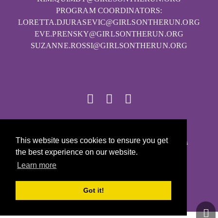
PROGRAM COORDINATORS:
LORETTA.DJURASEVIC@GIRLSONTHERUN.ORG
EVE.PRENSKY@GIRLSONTHERUN.ORG
SUZANNE.ROSSI@GIRLSONTHERUN.ORG
© 2026
This website uses cookies to ensure you get
Girls on the Run - Todos los derechos reservados
the best experience on our website.
POLÍTICA DE PRIVACIDAD
Learn more
Con la tecnología de Pinwheel.us
LOGIN
Got it!